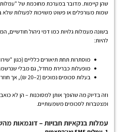
שהן קיימות. מדובר במערכת מחוכמת של "עמלות 
שמות מעורפלים או פשוט משויכות לפעולות שלא בו
בשונה מעמלות גלויות כמו דמי ניהול חודשיים, ה
להיות:
מוסתרות תחת תיאורים כלליים (כגון "שירות
מופעלות כברירת מחדל, גם מבלי שנרשמנו
בעלות סכומים נמוכים (2–20 ₪), אך חוזרות מדי חודש
וזה בדיוק מה שהופך אותן למסוכנות – הן לא כואב
ומצטברות לסכומים משמעותיים.
עמלות בנקאיות חבויות – דוגמאות מה
1. עמלות SMS ואי־התאמות