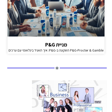
מניית P&G
P&G-Procter & Gamble השקעה ב-P&G: איך תאגיד בינלאומי עם ערכים