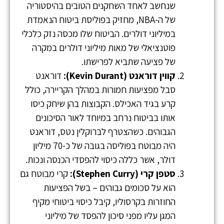
שנחשב לאחד השחקנים הטובים בהיסטוריה
של ה-NBA, מחזיק בפוליסת ביטוח הנאמדת
במיליוני דולרים. הביטוח שלו מכסה נזק כלכלי
פוטנציאלי של מאות מיליוני דולרים במקרה
של פציעה שתביא לפרישתו.
קווין דוראנט (Kevin Durant):
דוראנט
סבל מפציעות חמורות במהלך הקריירה, כולל
קרע בגיד האכילס. הקבוצות בהן שיחק כיסו
אותו בביטוח נרחב במיוחד לאור הסיכונים
הגבוהים. כשהצטרף לברוקלין נטס, דוראנט
היה מבוטח בפוליסה בגובה של כ-70 מיליון
דולר, אשר כללה כיסוי להפסדי הכנסה ונכות.
סטפן קרי (Stephen Curry):
קרי מבוטח גם
הוא על סכומים גבוהים – בשל הפציעות
החוזרות בקרסוליו, קיבל כיסוי ביטוחי מקיף
המגן עליו מפני סיכון להפסד של מיליוני