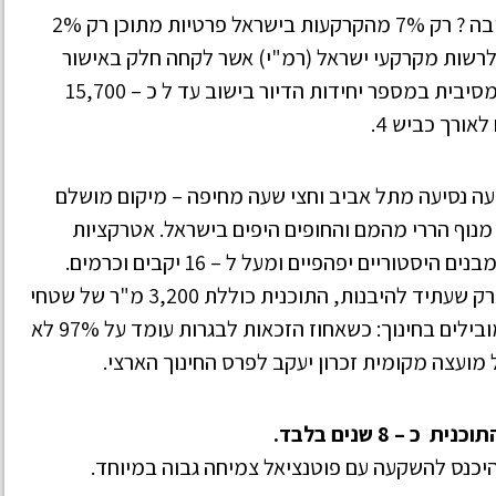
למה קרקע חקלאית פרטית יכולה להיות השקעה טובה ? רק 7% מהקרקעות בישראל פרטיות מתוכן רק 2%
 לרשות מקרקעי ישראל (רמ"י) אשר לקחה חלק באישור
תכנית מתאר כוללנית לזכרון יעקב שכללה הגדלה מסיבית במספר יחידות הדיור בישוב עד ל כ – 15,700
אורך כביש 4.
עה נסיעה מתל אביב וחצי שעה מחיפה – מיקום מושלם
מנוף הררי מהמם והחופים היפים בישראל. אטרקציות
תיירותיות: המושבה מלאה באטרקציות למטיילים, מבנים היסטוריים יפהפיים ומעל ל – 16 יקבים וכרמים.
מוקדי פנאי ותעסוקה: בנוסף למיבני המגורים והפארק שעתיד להיבנות, התוכנית כוללת 3,200 מ"ר של שטחי
מסחר שיאפשרו היתכנות כלכלית לתושבי האזור. מובילים בחינוך: כשאחוז הזכאות לבגרות עומד על 97% לא
ועצה מקומית זכרון יעקב לפרס החינוך הארצי.
יכנס להשקעה עם פוטנציאל צמיחה גבוה במיוחד.