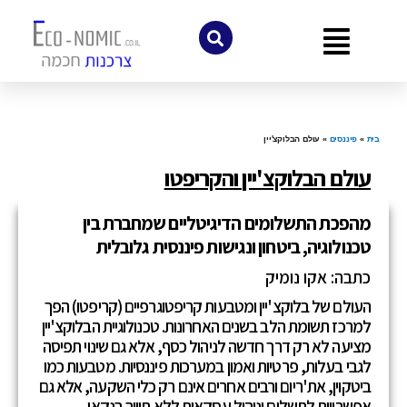
לתוכן
בית
»
פיננסים
»
עולם הבלוקצ'יין
עולם הבלוקצ'יין והקריפטו
מהפכת התשלומים הדיגיטליים שמחברת בין
טכנולוגיה, ביטחון ונגישות פיננסית גלובלית
כתבה: אקו נומיק
העולם של בלוקצ'יין ומטבעות קריפטוגרפיים (קריפטו) הפך
למרכז תשומת הלב בשנים האחרונות. טכנולוגיית הבלוקצ'יין
מציעה לא רק דרך חדשה לניהול כסף, אלא גם שינוי תפיסה
לגבי בעלות, פרטיות ואמון במערכות פיננסיות. מטבעות כמו
ביטקוין, את'ריום ורבים אחרים אינם רק כלי השקעה, אלא גם
אפשרויות לתשלום וניהול עסקאות ללא תיווך בנקאי.