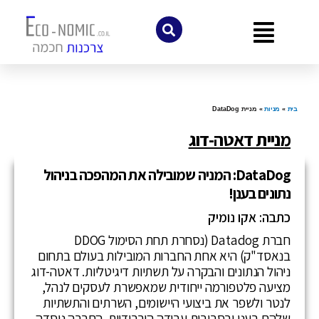
לתוכן
בית
»
מניות
»
מניית DataDog
מניית דאטה-דוג
DataDog: המניה שמובילה את המהפכה בניהול
נתונים בענן!
כתבה: אקו נומיק
חברת Datadog (נסחרת תחת הסימול DDOG
בנאסד"ק) היא אחת החברות המובילות בעולם בתחום
ניהול הנתונים והבקרה על תשתיות דיגיטליות. דאטה-דוג
מציעה פלטפורמה ייחודית שמאפשרת לעסקים לנהל,
לנטר ולשפר את ביצועי היישומים, השרתים והתשתיות
שלהם בענן ובסביבות עבודה היברידיות. החברה נוסדה