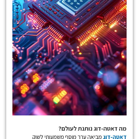
מה דאטה-דוג נותנת לעולם?
דאטה-דוג
מביאה ערך מוסף משמעותי לשוק