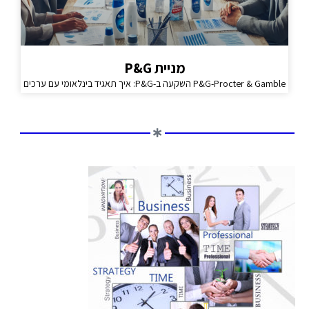
מניית P&G
P&G-Procter & Gamble השקעה ב-P&G: איך תאגיד בינלאומי עם ערכים