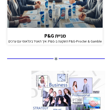
מניית P&G
P&G-Procter & Gamble השקעה ב-P&G: איך תאגיד בינלאומי עם ערכים