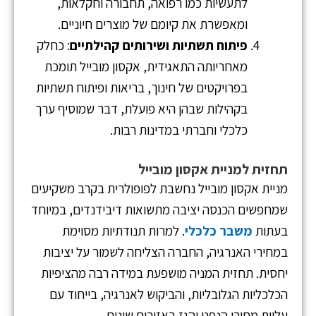
לתעשיות כמו רפואה, תחבורה וחקלאות,
ומאפשרת את קיומם של מוצרים חיוניים.
פיתוח תשתיות ושירותים קהילתיים
: כחלק
מאחריותה התאגידית, אקסון מובייל תומכת
בפרויקטים של חינוך, בריאות ופיתוח תשתיות
בקהילות שבהן היא פועלת, דבר שמוסיף ערך
כלכלי וחברתי במדינות רבות.
תחזית למניית אקסון מובייל
מניית אקסון מובייל נחשבת לפופולרית בקרב משקיעים
שמחפשים הכנסה יציבה מתשואות דיבידנדים, במיוחד
בעתות
משבר כלכלי
. למרות תנודתיות מסוימת
במחירי האנרגיה, החברה הצליחה לשמור על יציבות
יחסית. תחזית המניה מושפעת במידה רבה מהציפיות
הכלכליות הגלובליות, והביקוש לאנרגיה, בייחוד עם
עליית מחירי הנפט והגז באזורים שונים.