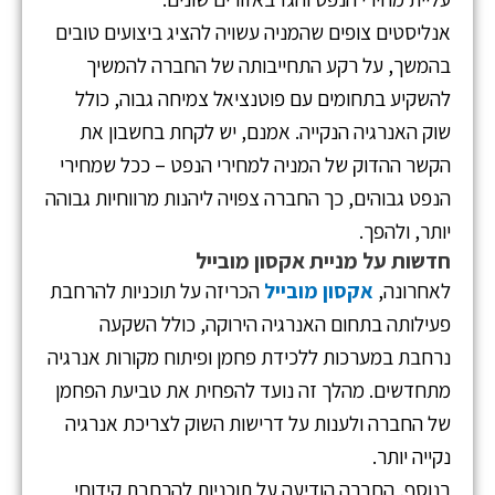
אנליסטים צופים שהמניה עשויה להציג ביצועים טובים
בהמשך, על רקע התחייבותה של החברה להמשיך
להשקיע בתחומים עם פוטנציאל צמיחה גבוה, כולל
שוק האנרגיה הנקייה. אמנם, יש לקחת בחשבון את
הקשר ההדוק של המניה למחירי הנפט – ככל שמחירי
הנפט גבוהים, כך החברה צפויה ליהנות מרווחיות גבוהה
יותר, ולהפך.
חדשות על מניית אקסון מובייל
לאחרונה,
אקסון מובייל
הכריזה על תוכניות להרחבת
פעילותה בתחום האנרגיה הירוקה, כולל השקעה
נרחבת במערכות ללכידת פחמן ופיתוח מקורות אנרגיה
מתחדשים. מהלך זה נועד להפחית את טביעת הפחמן
של החברה ולענות על דרישות השוק לצריכת אנרגיה
נקייה יותר.
בנוסף, החברה הודיעה על תוכניות להרחבת קידוחי