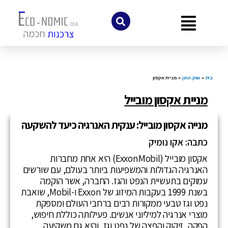
לתוכן
בית
»
שוק ההון
»
מניית אקסון
מניית אקסון מובייל
מנייה אקסון מובייל: ענקית האנרגיה כיעד להשקעה
כתבה: אקו נומיק
אקסון מובייל (ExxonMobil) היא אחת מחברות
האנרגיה הגדולות והמשפיעות ביותר בעולם, עם שורשים
עמוקים בתעשיית הנפט והגז. החברה, אשר הוקמה
בשנת 1999 בעקבות המיזוג של Exxon ו-Mobil, שואבת
נפט וגז טבעי ממקורות רבים ברחבי העולם ומספקת
מוצרי אנרגיה למיליוני אנשים. פעילותה כוללת חיפוש,
הפקה, זיקוק והפצה של נפט וגז, והיא גם משקיעה